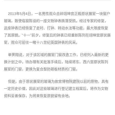
2013年5月4日，一名男性观众击碎翊坤宫正殿原状展室一块窗户
玻璃，致使临窗陈设的一座文物钟表跌落受损。经过专家的修复，
这座钟表已经恢复了走时、打钟、转动水法等功能，最大限度恢复
了其原貌。“十一”前夕，修复后的钟表已经重新陈列在翊坤宫原状展
室，观众可前往一睹十八世纪英国钟表的风采。
单霁翔说，对于该区域的展室门窗改造工作，已经列入最新的更
换计划之中，待办理有关批准手续后，陆续将东、西六宫原状陈列
展室的门窗，更换为复合型防砸板材质的门窗。
但是，由于原状展室的玻璃为故宫博物院建院以前的原物，具有
一定历史价值，因此对这些玻璃进行登记建立档案后，将作为文物
资料妥善保存，为将来恢复原貌留有余地。