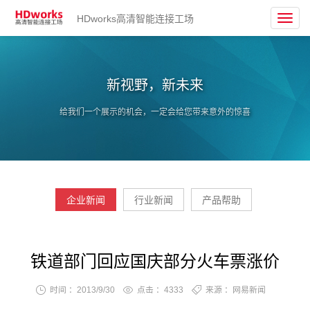
HDworks高清智能连接工场
Toggl
navig
新视野，新未来
给我们一个展示的机会，一定会给您带来意外的惊喜
企业新闻
行业新闻
产品帮助
铁道部门回应国庆部分火车票涨价
时间 ：2013/9/30
点击 ：
4333
来源 ：网易新闻